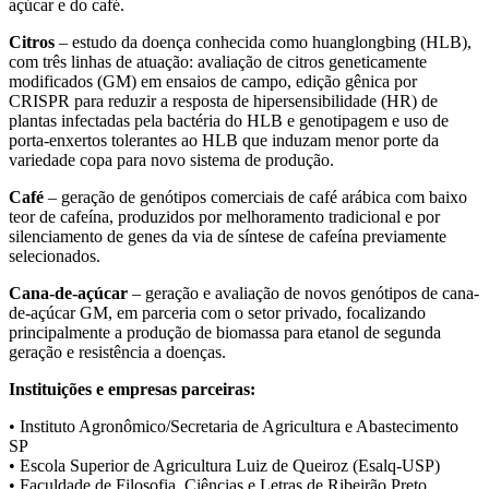
açúcar e do café.
Citros
– estudo da doença conhecida como huanglongbing (HLB),
com três linhas de atuação: avaliação de citros geneticamente
modificados (GM) em ensaios de campo, edição gênica por
CRISPR para reduzir a resposta de hipersensibilidade (HR) de
plantas infectadas pela bactéria do HLB e genotipagem e uso de
porta-enxertos tolerantes ao HLB que induzam menor porte da
variedade copa para novo sistema de produção.
Café
– geração de genótipos comerciais de café arábica com baixo
teor de cafeína, produzidos por melhoramento tradicional e por
silenciamento de genes da via de síntese de cafeína previamente
selecionados.
Cana-de-açúcar
– geração e avaliação de novos genótipos de cana-
de-açúcar GM, em parceria com o setor privado, focalizando
principalmente a produção de biomassa para etanol de segunda
geração e resistência a doenças.
Instituições e empresas parceiras:
• Instituto Agronômico/Secretaria de Agricultura e Abastecimento
SP
• Escola Superior de Agricultura Luiz de Queiroz (Esalq-USP)
• Faculdade de Filosofia, Ciências e Letras de Ribeirão Preto