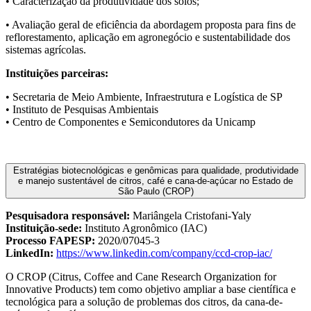
• Caracterização da produtividade dos solos;
• Avaliação geral de eficiência da abordagem proposta para fins de
reflorestamento, aplicação em agronegócio e sustentabilidade dos
sistemas agrícolas.
Instituições parceiras:
• Secretaria de Meio Ambiente, Infraestrutura e Logística de SP
• Instituto de Pesquisas Ambientais
• Centro de Componentes e Semicondutores da Unicamp
Estratégias biotecnológicas e genômicas para qualidade, produtividade
e manejo sustentável de citros, café e cana-de-açúcar no Estado de
São Paulo (CROP)
Pesquisadora responsável:
Mariângela Cristofani-Yaly
Instituição-sede:
Instituto Agronômico (IAC)
Processo FAPESP:
2020/07045-3
LinkedIn:
https://www.linkedin.com/company/ccd-crop-iac/
O CROP (Citrus, Coffee and Cane Research Organization for
Innovative Products) tem como objetivo ampliar a base científica e
tecnológica para a solução de problemas dos citros, da cana-de-