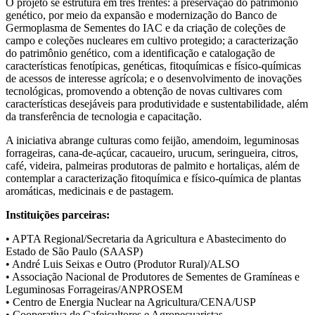
O projeto se estrutura em três frentes: a preservação do patrimônio
genético, por meio da expansão e modernização do Banco de
Germoplasma de Sementes do IAC e da criação de coleções de
campo e coleções nucleares em cultivo protegido; a caracterização
do patrimônio genético, com a identificação e catalogação de
características fenotípicas, genéticas, fitoquímicas e físico-químicas
de acessos de interesse agrícola; e o desenvolvimento de inovações
tecnológicas, promovendo a obtenção de novas cultivares com
características desejáveis para produtividade e sustentabilidade, além
da transferência de tecnologia e capacitação.
A iniciativa abrange culturas como feijão, amendoim, leguminosas
forrageiras, cana-de-açúcar, cacaueiro, urucum, seringueira, citros,
café, videira, palmeiras produtoras de palmito e hortaliças, além de
contemplar a caracterização fitoquímica e físico-química de plantas
aromáticas, medicinais e de pastagem.
Instituições parceiras:
• APTA Regional/Secretaria da Agricultura e Abastecimento do
Estado de São Paulo (SAASP)
• André Luis Seixas e Outro (Produtor Rural)/ALSO
• Associação Nacional de Produtores de Sementes de Gramíneas e
Leguminosas Forrageiras/ANPROSEM
• Centro de Energia Nuclear na Agricultura/CENA/USP
• Cooperativa de Cafeicultores e Agropecuaristas