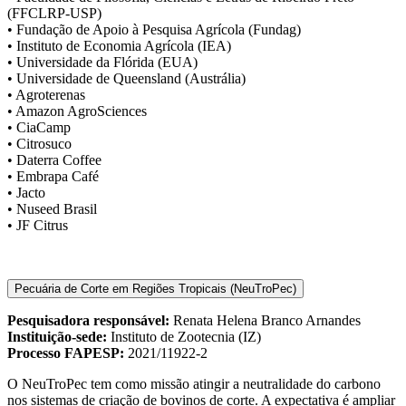
(FFCLRP-USP)
• Fundação de Apoio à Pesquisa Agrícola (Fundag)
• Instituto de Economia Agrícola (IEA)
• Universidade da Flórida (EUA)
• Universidade de Queensland (Austrália)
• Agroterenas
• Amazon AgroSciences
• CiaCamp
• Citrosuco
• Daterra Coffee
• Embrapa Café
• Jacto
• Nuseed Brasil
• JF Citrus
Pecuária de Corte em Regiões Tropicais (NeuTroPec)
Pesquisadora responsável:
Renata Helena Branco Arnandes
Instituição-sede:
Instituto de Zootecnia (IZ)
Processo FAPESP:
2021/11922-2
O NeuTroPec tem como missão atingir a neutralidade do carbono
nos sistemas de criação de bovinos de corte. A expectativa é ampliar