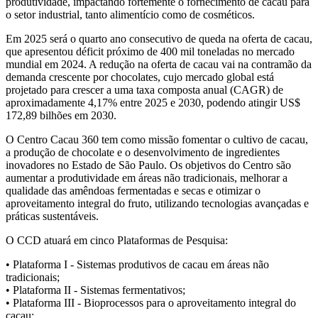
produtividade, impactando fortemente o fornecimento de cacau para
o setor industrial, tanto alimentício como de cosméticos.
Em 2025 será o quarto ano consecutivo de queda na oferta de cacau,
que apresentou déficit próximo de 400 mil toneladas no mercado
mundial em 2024. A redução na oferta de cacau vai na contramão da
demanda crescente por chocolates, cujo mercado global está
projetado para crescer a uma taxa composta anual (CAGR) de
aproximadamente 4,17% entre 2025 e 2030, podendo atingir US$
172,89 bilhões em 2030.
O Centro Cacau 360 tem como missão fomentar o cultivo de cacau,
a produção de chocolate e o desenvolvimento de ingredientes
inovadores no Estado de São Paulo. Os objetivos do Centro são
aumentar a produtividade em áreas não tradicionais, melhorar a
qualidade das amêndoas fermentadas e secas e otimizar o
aproveitamento integral do fruto, utilizando tecnologias avançadas e
práticas sustentáveis.
O CCD atuará em cinco Plataformas de Pesquisa:
• Plataforma I - Sistemas produtivos de cacau em áreas não
tradicionais;
• Plataforma II - Sistemas fermentativos;
• Plataforma III - Bioprocessos para o aproveitamento integral do
cacau;