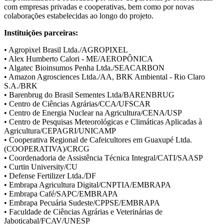
com empresas privadas e cooperativas, bem como por novas
colaborações estabelecidas ao longo do projeto.
Instituições parceiras:
• Agropixel Brasil Ltda./AGROPIXEL
• Alex Humberto Calori - ME/AEROPÔNICA
• Algatec Bioinsumos Penha Ltda./SEACARBON
• Amazon Agrosciences Ltda./AA, BRK Ambiental - Rio Claro
S.A./BRK
• Barenbrug do Brasil Sementes Ltda/BARENBRUG
• Centro de Ciências Agrárias/CCA/UFSCAR
• Centro de Energia Nuclear na Agricultura/CENA/USP
• Centro de Pesquisas Meteorológicas e Climáticas Aplicadas à
Agricultura/CEPAGRI/UNICAMP
• Cooperativa Regional de Cafeicultores em Guaxupé Ltda.
(COOPERATIVA)/CRCG
• Coordenadoria de Assistência Técnica Integral/CATI/SAASP
• Curtin University/CU
• Defense Fertilizer Ltda./DF
• Embrapa Agricultura Digital/CNPTIA/EMBRAPA
• Embrapa Café/SAPC/EMBRAPA
• Embrapa Pecuária Sudeste/CPPSE/EMBRAPA
• Faculdade de Ciências Agrárias e Veterinárias de
Jaboticabal/FCAV/UNESP