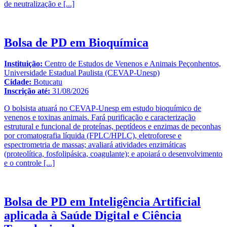
de neutralização e
[...]
Bolsa de PD em Bioquímica
Instituição:
Centro de Estudos de Venenos e Animais Peçonhentos,
Universidade Estadual Paulista (CEVAP-Unesp)
Cidade:
Botucatu
Inscrição até:
31/08/2026
O bolsista atuará no CEVAP-Unesp em estudo bioquímico de
venenos e toxinas animais. Fará purificação e caracterização
estrutural e funcional de proteínas, peptídeos e enzimas de peçonhas
por cromatografia líquida (FPLC/HPLC), eletroforese e
espectrometria de massas; avaliará atividades enzimáticas
(proteolítica, fosfolipásica, coagulante); e apoiará o desenvolvimento
e o controle
[...]
Bolsa de PD em Inteligência Artificial
aplicada à Saúde Digital e Ciência