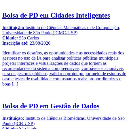
Bolsa de PD em Cidades Inteligentes
Instituição:
Instituto de Ciências Matemáticas e de Computação,
Universidade de São Paulo (ICMC-USP)
Cidade:
São Carlos
Inscrição até:
23/08/2026
Identificar os desafios, as oportunidades e as necessidades reais dos
gestores no uso de IA para analisar políticas públicas municipais;
projetar interfaces e visualizações de dados que tornem as
recomendações do sistema compreensíveis, confiáveis e acionáveis
para os gestores públicos; validar o protótipo por meio de estudos de
caso e testes de usabilidade com usuários reais; propor diretrizes e
boas
[...]
Bolsa de PD em Gestão de Dados
Instituição:
Instituto de Ciências Biomédicas, Universidade de São
Paulo (ICB-USP)
Cidade:
São Paulo