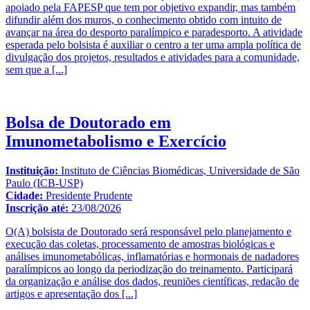
apoiado pela FAPESP que tem por objetivo expandir, mas também
difundir além dos muros, o conhecimento obtido com intuito de
avançar na área do desporto paralímpico e paradesporto. A atividade
esperada pelo bolsista é auxiliar o centro a ter uma ampla política de
divulgação dos projetos, resultados e atividades para a comunidade,
sem que a
[...]
Bolsa de Doutorado em
Imunometabolismo e Exercício
Instituição:
Instituto de Ciências Biomédicas, Universidade de São
Paulo (ICB-USP)
Cidade:
Presidente Prudente
Inscrição até:
23/08/2026
O(A) bolsista de Doutorado será responsável pelo planejamento e
execução das coletas, processamento de amostras biológicas e
análises imunometabólicas, inflamatórias e hormonais de nadadores
paralímpicos ao longo da periodização do treinamento. Participará
da organização e análise dos dados, reuniões científicas, redação de
artigos e apresentação dos
[...]