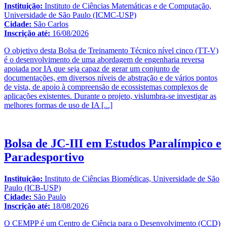
Instituição:
Instituto de Ciências Matemáticas e de Computação,
Universidade de São Paulo (ICMC-USP)
Cidade:
São Carlos
Inscrição até:
16/08/2026
O objetivo desta Bolsa de Treinamento Técnico nível cinco (TT-V)
é o desenvolvimento de uma abordagem de engenharia reversa
apoiada por IA que seja capaz de gerar um conjunto de
documentações, em diversos níveis de abstração e de vários pontos
de vista, de apoio à compreensão de ecossistemas complexos de
aplicações existentes. Durante o projeto, vislumbra-se investigar as
melhores formas de uso de IA
[...]
Bolsa de JC-III em Estudos Paralímpico e
Paradesportivo
Instituição:
Instituto de Ciências Biomédicas, Universidade de São
Paulo (ICB-USP)
Cidade:
São Paulo
Inscrição até:
18/08/2026
O CEMPP é um Centro de Ciência para o Desenvolvimento (CCD)