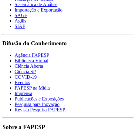
Sistemática de Análise
Importação e Exportação
SAGe
Agilis
SIAF
Difusão do Conhecimento
Agência FAPESP
Biblioteca Virtual
Ciência Aberta
Ciência SP
COVID-19
Eventos
FAPESP na Mídia
Imprensa
Publicações e Exposições
Pesquisa para Inovação
Revista Pesquisa FAPESP
Sobre a FAPESP