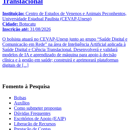
Translacional
Instituição:
Centro de Estudos de Venenos e Animais Peçonhentos,
Universidade Estadual Paulista (CEVAP-Unesp)
Cidade:
Botucatu
Inscrição até:
31/08/2026
O bolsista atuará no CEVAP-Unesp junto ao grupo “Saúde Digital e
Comunicação em Rede” na área de Inteligência Artificial aplicada à
Saúde Digital e Ciência Translacional. Desenvolverá e validará
modelos de IA e aprendizado de máquina para apoio à decisão
clínica e à gestão em saúde; construirá e aprimorará plataformas
digitais de
[...]
Fomento à Pesquisa
Bolsas
Auxílios
Como submeter propostas
Dúvidas Frequentes
Escritórios de Apoio (EAIP)
Liberação de Recursos
Prestação de Contas