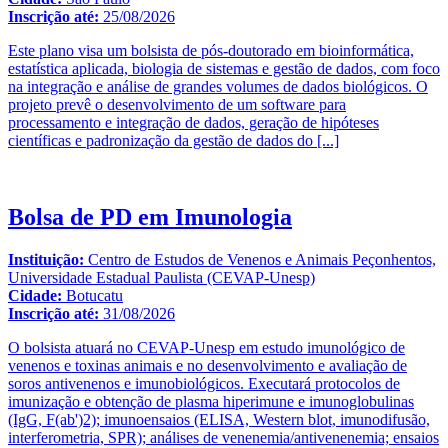
Inscrição até:
25/08/2026
Este plano visa um bolsista de pós-doutorado em bioinformática,
estatística aplicada, biologia de sistemas e gestão de dados, com foco
na integração e análise de grandes volumes de dados biológicos. O
projeto prevê o desenvolvimento de um software para
processamento e integração de dados, geração de hipóteses
científicas e padronização da gestão de dados do
[...]
Bolsa de PD em Imunologia
Instituição:
Centro de Estudos de Venenos e Animais Peçonhentos,
Universidade Estadual Paulista (CEVAP-Unesp)
Cidade:
Botucatu
Inscrição até:
31/08/2026
O bolsista atuará no CEVAP-Unesp em estudo imunológico de
venenos e toxinas animais e no desenvolvimento e avaliação de
soros antivenenos e imunobiológicos. Executará protocolos de
imunização e obtenção de plasma hiperimune e imunoglobulinas
(IgG, F(ab')2); imunoensaios (ELISA, Western blot, imunodifusão,
interferometria, SPR); análises de venenemia/antivenenemia; ensaios