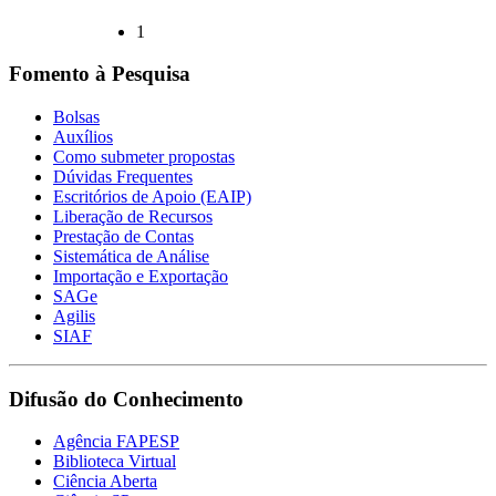
1
Fomento à Pesquisa
Bolsas
Auxílios
Como submeter propostas
Dúvidas Frequentes
Escritórios de Apoio (EAIP)
Liberação de Recursos
Prestação de Contas
Sistemática de Análise
Importação e Exportação
SAGe
Agilis
SIAF
Difusão do Conhecimento
Agência FAPESP
Biblioteca Virtual
Ciência Aberta