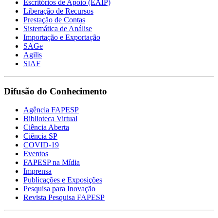
Escritórios de Apoio (EAIP)
Liberação de Recursos
Prestação de Contas
Sistemática de Análise
Importação e Exportação
SAGe
Agilis
SIAF
Difusão do Conhecimento
Agência FAPESP
Biblioteca Virtual
Ciência Aberta
Ciência SP
COVID-19
Eventos
FAPESP na Mídia
Imprensa
Publicações e Exposições
Pesquisa para Inovação
Revista Pesquisa FAPESP